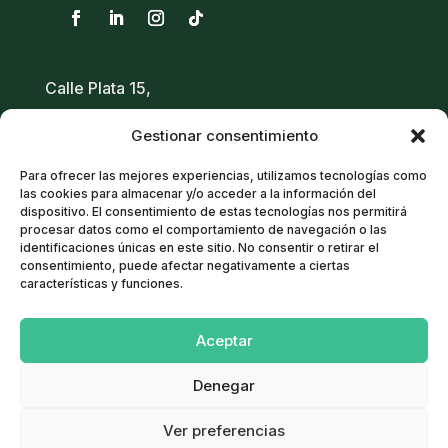
Calle Plata 15,
28950 – Moraleja de Enmedio
Gestionar consentimiento
Madrid
Para ofrecer las mejores experiencias, utilizamos tecnologías como
671 03 89 06
/
616 93 22 35
las cookies para almacenar y/o acceder a la información del
dispositivo. El consentimiento de estas tecnologías nos permitirá
91 378 70 02
procesar datos como el comportamiento de navegación o las
info@innaglobal.com
identificaciones únicas en este sitio. No consentir o retirar el
consentimiento, puede afectar negativamente a ciertas
características y funciones.
Política de cookies
Aceptar
Aviso Legal
Política de Privacidad
Denegar
Términos y condiciones
Ver preferencias