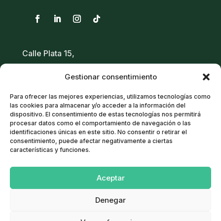
Calle Plata 15,
28950 – Moraleja de Enmedio
Gestionar consentimiento
Madrid
Para ofrecer las mejores experiencias, utilizamos tecnologías como
671 03 89 06
/
616 93 22 35
las cookies para almacenar y/o acceder a la información del
dispositivo. El consentimiento de estas tecnologías nos permitirá
91 378 70 02
procesar datos como el comportamiento de navegación o las
info@innaglobal.com
identificaciones únicas en este sitio. No consentir o retirar el
consentimiento, puede afectar negativamente a ciertas
características y funciones.
Política de cookies
Aceptar
Aviso Legal
Política de Privacidad
Denegar
Términos y condiciones