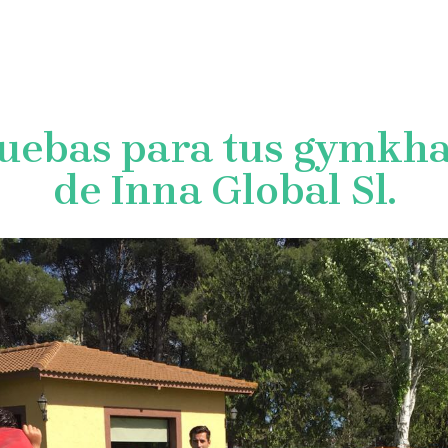
VENTOS
SERVICIOS
TALLERES
BLOG
CON
ruebas para tus gymkha
de Inna Global Sl.