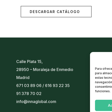
DESCARGAR CATÁLOGO
Calle Plata 15,
Para ofrece
28950 – Moraleja de Enmedio
para almace
Madrid
estas tecn
navegación 
671 03 89 06
/
616 93 22 35
consentimie
funciones.
91 378 70 02
info@innaglobal.com
A