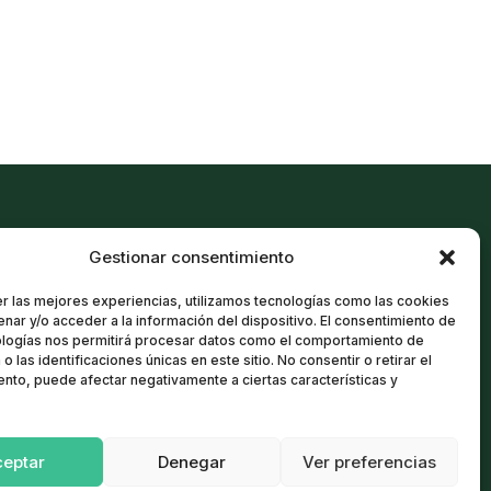
Gestionar consentimiento
Política de cookies
r las mejores experiencias, utilizamos tecnologías como las cookies
Aviso Legal
nar y/o acceder a la información del dispositivo. El consentimiento de
Política de Privacidad
ologías nos permitirá procesar datos como el comportamiento de
o las identificaciones únicas en este sitio. No consentir o retirar el
Términos y condiciones
nto, puede afectar negativamente a ciertas características y
ceptar
Denegar
Ver preferencias