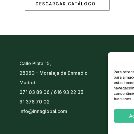
DESCARGAR CATÁLOGO
Calle Plata 15,
Para ofrece
28950 – Moraleja de Enmedio
para almace
Madrid
estas tecn
navegación 
671 03 89 06
/
616 93 22 35
consentimie
funciones.
91 378 70 02
info@innaglobal.com
A