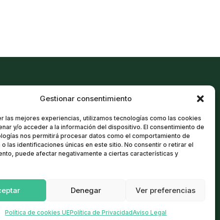
Gestionar consentimiento
Política de cookies
r las mejores experiencias, utilizamos tecnologías como las cookies
Aviso Legal
nar y/o acceder a la información del dispositivo. El consentimiento de
Política de Privacidad
ologías nos permitirá procesar datos como el comportamiento de
o las identificaciones únicas en este sitio. No consentir o retirar el
Términos y condiciones
nto, puede afectar negativamente a ciertas características y
ceptar
Denegar
Ver preferencias
Política de cookies UE
Política de Privacidad
Aviso Legal