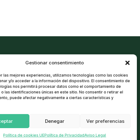
Gestionar consentimiento
Política de cookies
r las mejores experiencias, utilizamos tecnologías como las cookies
Aviso Legal
nar y/o acceder a la información del dispositivo. El consentimiento de
Política de Privacidad
ologías nos permitirá procesar datos como el comportamiento de
o las identificaciones únicas en este sitio. No consentir o retirar el
Términos y condiciones
nto, puede afectar negativamente a ciertas características y
ceptar
Denegar
Ver preferencias
Política de cookies UE
Política de Privacidad
Aviso Legal