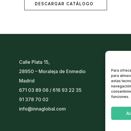
DESCARGAR CATÁLOGO
Calle Plata 15,
Para ofrece
28950 – Moraleja de Enmedio
para almace
Madrid
estas tecn
navegación 
671 03 89 06
/
616 93 22 35
consentimie
funciones.
91 378 70 02
info@innaglobal.com
A