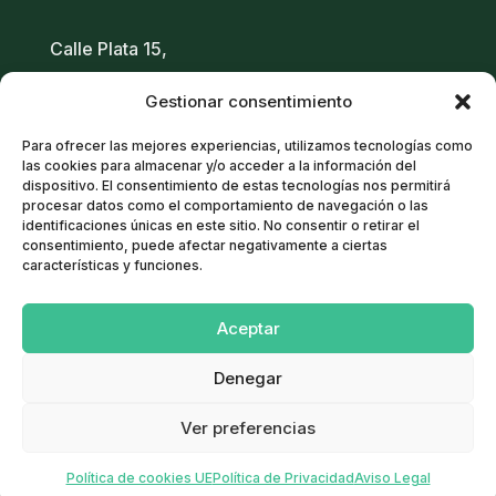
Calle Plata 15,
28950 – Moraleja de Enmedio
Gestionar consentimiento
Madrid
Para ofrecer las mejores experiencias, utilizamos tecnologías como
671 03 89 06
/
616 93 22 35
las cookies para almacenar y/o acceder a la información del
dispositivo. El consentimiento de estas tecnologías nos permitirá
91 378 70 02
procesar datos como el comportamiento de navegación o las
info@innaglobal.com
identificaciones únicas en este sitio. No consentir o retirar el
consentimiento, puede afectar negativamente a ciertas
características y funciones.
Política de cookies
Aceptar
Aviso Legal
Política de Privacidad
Denegar
Términos y condiciones
Ver preferencias
Política de cookies UE
Política de Privacidad
Aviso Legal