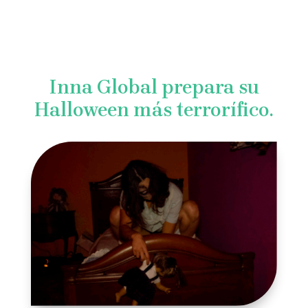
Inna Global prepara su
Halloween más terrorífico.