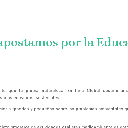
VENTOS
SERVICIOS
TALLERES
BLOG
CON
 apostamos por la Educ
nte que la propia naturaleza. En Inna Global desarrolla
sados en valores sostenibles.
ciar a grandes y pequeños sobre los problemas ambientales qu
leto programa de actividades y talleres medioambientales entr