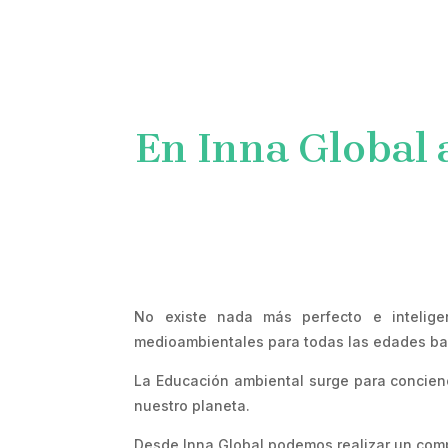
INICIO
NOSOTROS
E
En Inna Global
No existe nada más perfecto e intelige
medioambientales para todas las edades ba
La Educación ambiental surge para concien
nuestro planeta.
Desde Inna Global podemos realizar un comp