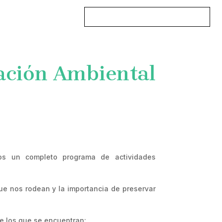
DESCARGAR CATÁLOGO
TACTO
ación Ambiental
mos un completo programa de actividades
e nos rodean y la importancia de preservar
e los que se encuentran: